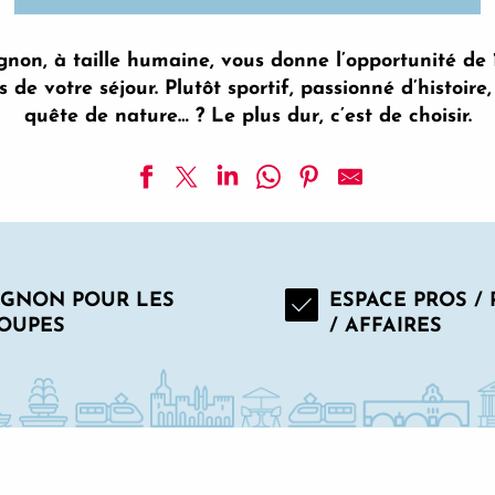
ignon, à taille humaine, vous donne l’opportunité de
 de votre séjour. Plutôt sportif, passionné d’histoire
quête de nature… ? Le plus dur, c’est de choisir.
IGNON POUR LES
ESPACE PROS /
ture Brun de Vian-Tiran
OUPES
/ AFFAIRES