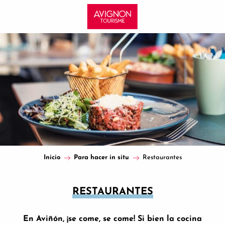
Aller
au
contenu
principal
Inicio
Para hacer in situ
Restaurantes
RESTAURANTES
En Aviñón, ¡se come, se come! Si bien la cocina