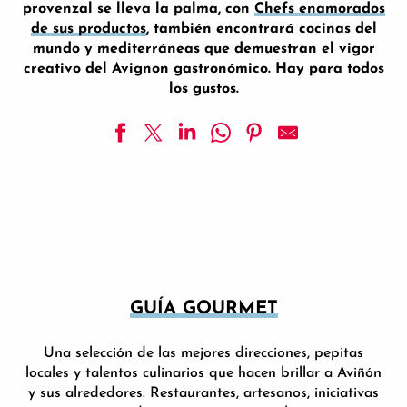
provenzal se lleva la palma, con
Chefs enamorados
de sus productos
, también encontrará cocinas del
mundo y mediterráneas que demuestran el vigor
creativo del Avignon gastronómico. Hay para todos
los gustos.
Brasserie du Conservatoire y Wine Bar
Chez Mamie
Restaurante del Hotel La Ferme
Café Reymond
Crok N'Cook
Restaurant Italian Queen
Restaurante y bar de vinos Le Moutardier du Pape
GUÍA GOURMET
Pinocho
Les Cocottes Saint Louis - Cloître saint Louis
Una selección de las mejores direcciones, pepitas
Vivotto
locales y talentos culinarios que hacen brillar a Aviñón
El Quai des Saveurs
y sus alrededores. Restaurantes, artesanos, iniciativas
Acto 2