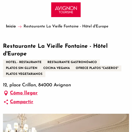
Aller
au
contenu
principal
Inicio
Restaurante La Vieille Fontaine - Hôtel d'Europe
Restaurante La Vieille Fontaine - Hôtel
d'Europe
HOTEL - RESTAURANTE
RESTAURANTE GASTRONÓMICO
PLATOS SIN GLUTEN
COCINA VEGANA
OFRECE PLATOS "CASEROS"
PLATOS VEGETARIANOS
12, place Crillon, 84000 Avignon
Cómo llegar
Compartir