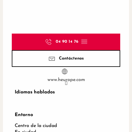
04 90 14 76
▒▒
Contáctenos
www.heurope.com
Idiomas hablados
Idiomas hablados
Entorno
Entorno
Centro de la ciudad