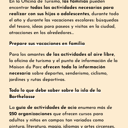
En la Oficina de Turismo,
las familias
pueden
encontrar
todas las actividades necesarias para
realizar con sus hijos o adolescentes
, durante todo
Como un turista
el año y durante las vacaciones escolares: búsquedas
del tesoro, ideas para paseos y visitas en la ciudad,
¡Bienvenidos a los nuevos residentes de
atracciones en los alrededores…
Avignon!
Prepare sus vacaciones en familia
Para los amantes
de las actividades al aire libre
,
la oficina de turismo y el punto de información de la
Maison du Parc
ofrecen toda la información
necesaria
sobre deportes, senderismo, ciclismo,
jardines y rutas deportivas.
Todo lo que debe saber sobre la isla de la
Barthelasse
La
guía de actividades de ocio
enumera más de
250 organizaciones
que ofrecen cursos para
adultos y niños en campos tan variados como
pintura, literatura, magia, idiomas y artes circenses,