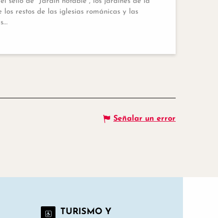
 sello de "Jardín notable", los jardines de la
los restos de las iglesias románicas y las
...
Señalar un error
TURISMO Y