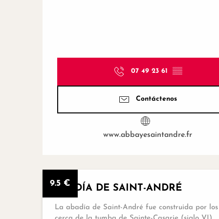
07 49 23 61
▒▒
Contáctenos
www.abbayesaintandre.fr
9.5
€
ABADÍA DE SAINT-ANDRÉ
La abadía de Saint-André fue construida por los 
cerca de la tumba de Sainte-Casarie (siglo VI).