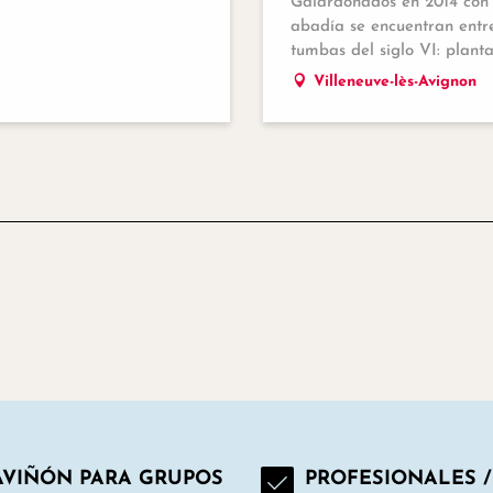
Galardonados en 2014 con el
abadía se encuentran entre 
tumbas del siglo VI: plantas
Villeneuve-lès-Avignon
AVIÑÓN PARA GRUPOS
PROFESIONALES /