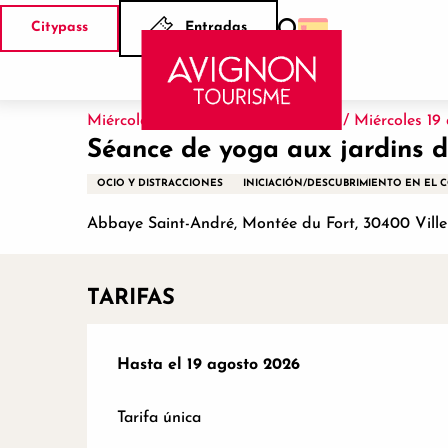
Aller
Citypass
Entradas
au
Buscar
Inicio
Séance de yoga aux jardins de l'Abbaye
contenu
principal
Miércoles 12 agosto de 10:15 a 11:30 / Miércoles 19
Séance de yoga aux jardins d
OCIO Y DISTRACCIONES
INICIACIÓN/DESCUBRIMIENTO EN EL
Abbaye Saint-André, Montée du Fort, 30400 Ville
TARIFAS
Desde
Hasta el
10 mayo 2026
19 agosto 2026
hasta
19 agosto 2026
Tarifa única