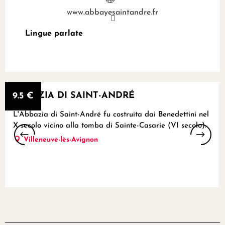
www.abbayesaintandre.fr
Lingue parlate
Lingue parlate
Riservabile
ABBAZIA DI SAINT-ANDRÉ
9.5
€
L'Abbazia di Saint-André fu costruita dai Benedettini nel
X secolo vicino alla tomba di Sainte-Casarie (VI secolo).
Villeneuve-lès-Avignon