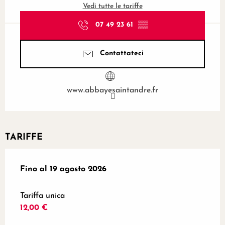
Vedi tutte le tariffe
07 49 23 61
▒▒
Contattateci
www.abbayesaintandre.fr
TARIFFE
Dal
Fino al
10 maggio 2026
19 agosto 2026
al
19 agosto 2026
Tariffa unica
12,00 €