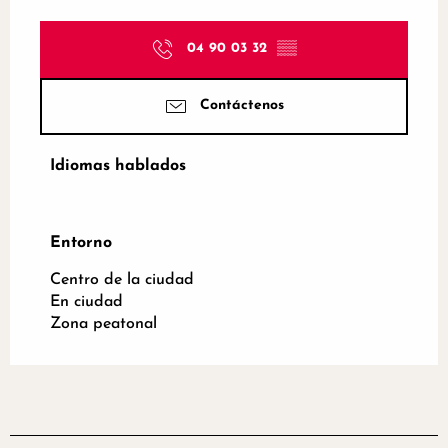
04 90 03 32
▒▒
Contáctenos
Idiomas hablados
Idiomas hablados
Entorno
Entorno
Centro de la ciudad
En ciudad
Zona peatonal