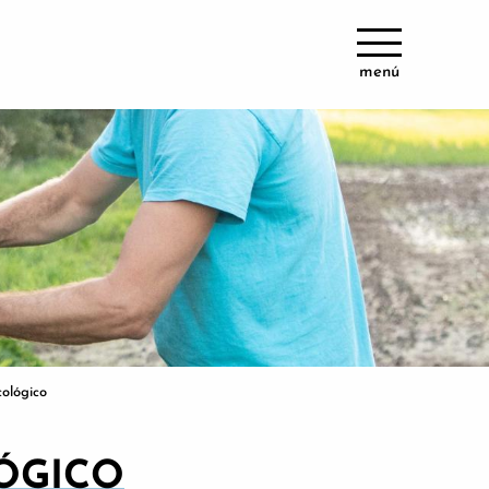
menú
cológico
ÓGICO