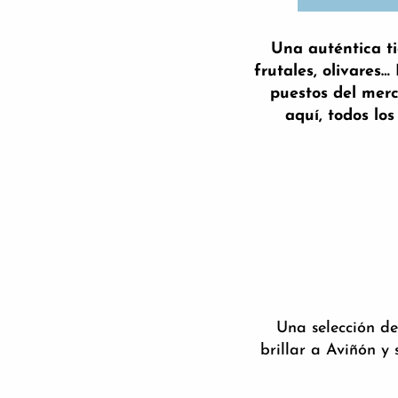
Una auténtica ti
frutales, olivares
puestos del merc
aquí, todos l
Le Petit Grand
¡Yupi!
Café Roma
La Mirande - Le Bistrot Pamard
Brasserie de l'Horloge
Domaine Saint-Pierre D'escarvaillac
Italie Là-Bas-Ré
Una selección de
Brasserie de La Table Hot - Bar de vinos
brillar a Aviñón y
L'Epicerie de Ginette
Casa de la Tour