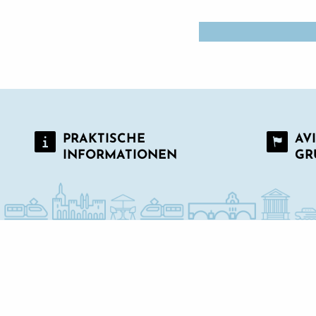
Restaurant Lili Rosa
CREPERIE DES PAPES
Naka
PRAKTISCHE
AV
Maison de la Tour
INFORMATIONEN
GR
Maison Bronzini - Le Bistrot du Moulin
Crok N'Cook
Restaurant Pizzeria Bagatelle
Coffeecina
Brasserie du Conservatoire und Weinbar
Beer Garden - Bierbar
Centr'Halles-Küche
Restaurant Le Patio / Weinbar - Novotel Avignon Centre