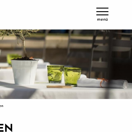
menü
en
PEN