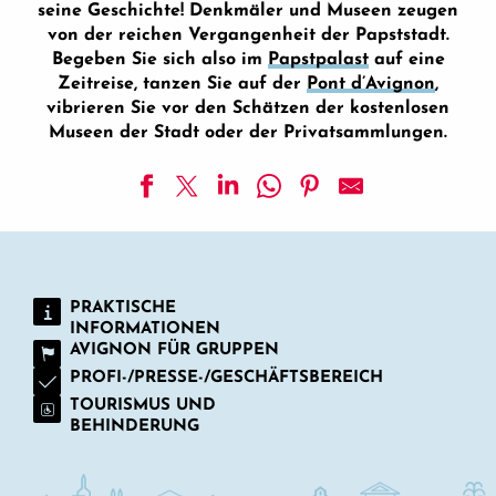
seine Geschichte! Denkmäler und Museen zeugen
von der reichen Vergangenheit der Papststadt.
Begeben Sie sich also im
Papstpalast
auf eine
Zeitreise, tanzen Sie auf der
Pont d’Avignon
,
vibrieren Sie vor den Schätzen der kostenlosen
Museen der Stadt oder der Privatsammlungen.
Ancienne Comédie d'Avignon
Calvet Museum
Maison du IV de Chiffre
PRAKTISCHE
Stiftskirche Saint-Didier
INFORMATIONEN
Hôtel Forbin de la Barben
AVIGNON FÜR GRUPPEN
Roues à Aube des Teinturiers
PROFI-/PRESSE-/GESCHÄFTSBEREICH
Synagoge in Avignon
TOURISMUS UND
Hôtel Madon de Châteaublanc
BEHINDERUNG
Hôtel de Montaigu
Stadtarchive - Museum Mont de Piété (Pfandhaus) et de la
Kapelle der Schwarzen Büßer (Chapelle des Pénitents Noir