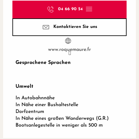
04 66 90 54
▒▒
Kontaktieren Sie uns
www.roquemaure.fr
Gesprochene Sprachen
Gesprochene Sprachen
Umwelt
Umwelt
In Autobahnnähe
In Nähe einer Bushaltestelle
Dorfzentrum
In Nähe eines großen Wanderwegs (G.R.)
Bootsanlegestelle in weniger als 500 m