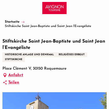
Aller
au
contenu
principal
Startseite
Stiftskirche Saint Jean-Baptiste und Saint Jean l‘Evangéliste
Stiftskirche Saint Jean-Baptiste und Saint Jean
l‘Evangéliste
HISTORISCHE ANLAGE UND DENKMAL
RELIGIÖSES ERBGUT
STIFTSKIRCHE
Place Clément V, 30150 Roquemaure
Anfahrt
Teilen