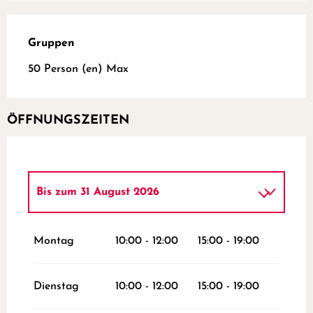
Gruppen
Gruppen
50 Person (en) Max
ÖFFNUNGSZEITEN
Bis zum
31 August 2026
vom
3 Januar 2026
bis zum
15 Januar
2026
Montag
10:00 - 12:00
15:00 - 19:00
vom
3 Februar 2026
bis zum
30 Juni
2026
Dienstag
10:00 - 12:00
15:00 - 19:00
vom
1 September 2026
bis zum
24