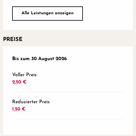
Alle Leistungen anzeigen
PREISE
ab
Bis zum
26 April 2026
30 August 2026
bis zum
30 August 2026
Voller Preis
2,50 €
Reduzierter Preis
1,50 €