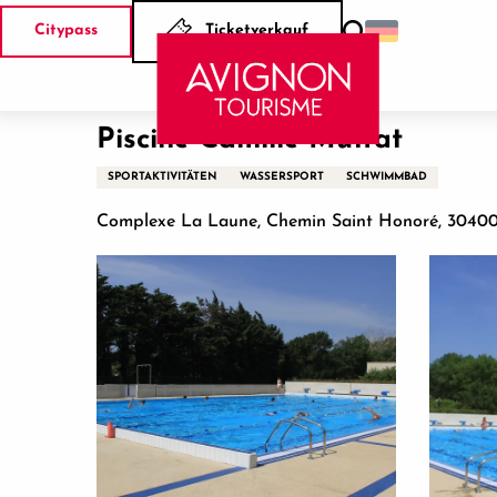
Aller
Citypass
Ticketverkauf
au
Suche
Startseite
Piscine Camille Muffat
contenu
principal
Piscine Camille Muffat
SPORTAKTIVITÄTEN
WASSERSPORT
SCHWIMMBAD
Complexe La Laune, Chemin Saint Honoré, 30400 