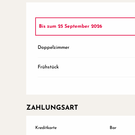
Bis zum
25 September 2026
ab
1 Januar 2026
bis zum
29 April 2026
Doppelzimmer
ab
26 September 2026
bis zum
31 Dezemb
Frühstück
ZAHLUNGSART
Kreditkarte
Bar