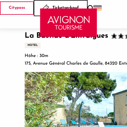
Aller
Citypass
Ticketverkauf
au
Suche
Startseite
La Bastide d'Entraigues
contenu
principal
La Bastide d'Entraigues
HOTEL
Höhe : 30m
175, Avenue Général Charles de Gaulle, 84320 Ent