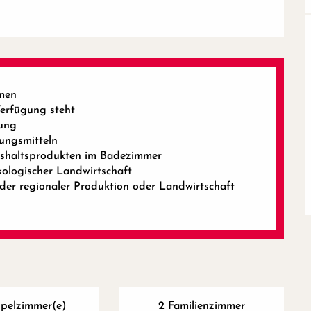
men
erfügung steht
tung
ungsmitteln
ushaltsprodukten im Badezimmer
kologischer Landwirtschaft
oder regionaler Produktion oder Landwirtschaft
ppelzimmer(e)
2 Familienzimmer