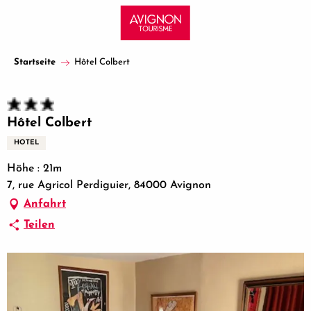
Aller
au
contenu
principal
Startseite
Hôtel Colbert
Hôtel Colbert
HOTEL
Höhe : 21m
7, rue Agricol Perdiguier, 84000 Avignon
Anfahrt
Teilen