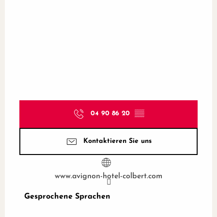
04 90 86 20
▒▒
Kontaktieren Sie uns
www.avignon-hotel-colbert.com
Gesprochene Sprachen
Gesprochene Sprachen