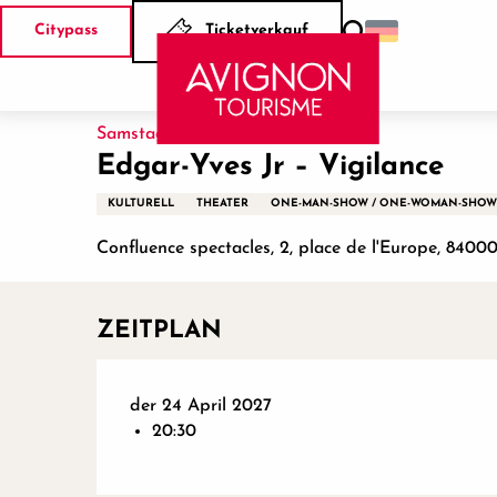
Aller
Citypass
Ticketverkauf
au
Suche
Startseite
Edgar-Yves Jr – Vigilance
contenu
principal
Samstag 24. april 2027 um 20:30
Edgar-Yves Jr – Vigilance
KULTURELL
THEATER
ONE-MAN-SHOW / ONE-WOMAN-SHOW
Confluence spectacles, 2, place de l'Europe, 8400
ZEITPLAN
der 24 April 2027
20:30