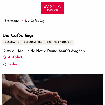
Aller
au
contenu
principal
Startseite
Die Cafés Gigi
Die Cafés Gigi
GESCHÄFTE
LEBENSMITTEL
BRENNER / RÖSTER
19 Av du Moulin de Notre Dame, 84000 Avignon
Anfahrt
Teilen