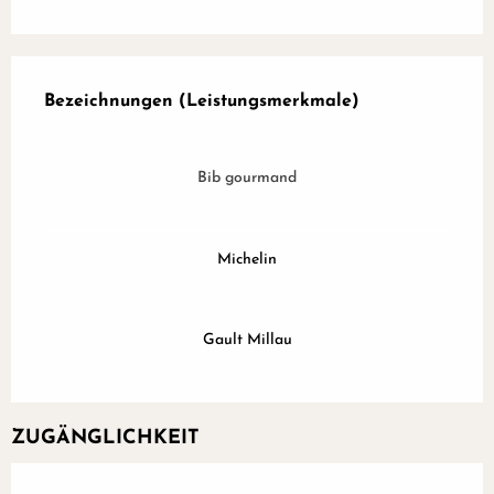
Leistungensmöglichkeiten
Bezeichnungen (Leistungsmerkmale)
Bezeichnungen (Leistungsmerkmale)
Bib gourmand
Michelin
Gault Millau
ZUGÄNGLICHKEIT