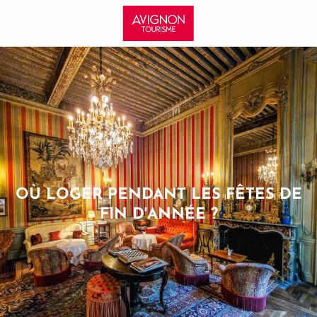
Aller
au
contenu
principal
OÙ LOGER PENDANT LES FÊTES DE
FIN D'ANNÉE ?