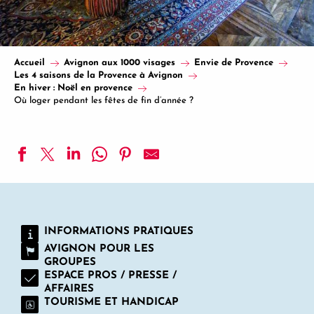
Accueil
Avignon aux 1000 visages
Envie de Provence
Les 4 saisons de la Provence à Avignon
En hiver : Noël en provence
Où loger pendant les fêtes de fin d’année ?
Mas des Cigales - Location de vacances
Au Saint Roch - Hôtel et Jardin
Domaine de Rhodes - Chambres d'hôtes
INFORMATIONS PRATIQUES
Le Complot - Maison privée au coeur d'Avignon
AVIGNON POUR LES
Aux Beaux Arts et Aux Etudes - Location de vacances
GROUPES
hotelF1 Avignon Courtine Gare TGV
ESPACE PROS / PRESSE /
Camping du Pont d'Avignon ****
AFFAIRES
Les Peupliers
TOURISME ET HANDICAP
Hôtel Restaurant GOLDEN TULIP AVIGNON LE PARAD