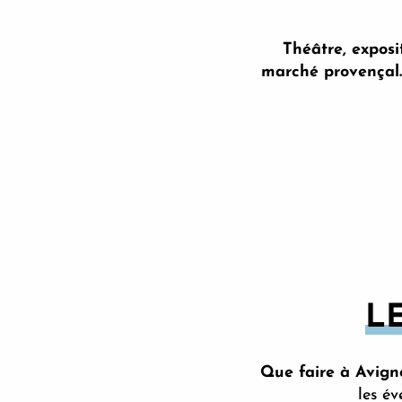
Théâtre, exposit
marché provençal… 
Melika Sadeghzadeh - En attendant ton retour
Résurgence - JI Dahai /JC Meffre - Carte blanche à Trace d
Exposition «Le Grand Fleuve»
Le Palais des Papes, la nuit
La Noctambule entre passé et présent
Visite guidée de la Collection Lambert
Exposition «Paysages» de Michel Steiner
L
Tout sur Avignon
L’œil des gardiennes et des gardiens - Visite focus sur une
Visite commentée de la Chartreuse
Que faire à Avigno
Autour du Palais - visite guidée de la ville
les év