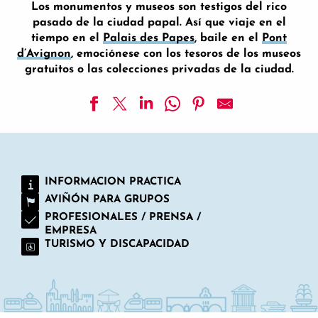
Los monumentos y museos son testigos del rico
pasado de la ciudad papal. Así que viaje en el
tiempo en el
Palais des Papes
, baile en el
Pont
d’Avignon
, emociónese con los tesoros de los museos
gratuitos o las colecciones privadas de la ciudad.
Maison du IV de Chiffre
Plaza del Palacio
Colegiata Saint-Didier
INFORMACION PRACTICA
Iglesia Saint-Agricol
AVIÑÓN PARA GRUPOS
Murallas de Aviñón
Eglise Saint-Ruf
PROFESIONALES / PRENSA /
EMPRESA
Museo del Monte de Piedad y de la Condición de las seda
TURISMO Y DISCAPACIDAD
Museo Calvet
La Colección Lambert
Le Grenier à sel (Almacén de sal)
Ruedas de paletas de Teinturiers
Museo Lapidario