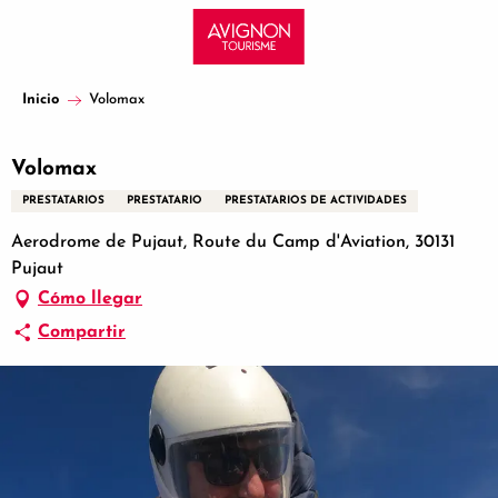
Aller
au
contenu
principal
Inicio
Volomax
Volomax
PRESTATARIOS
PRESTATARIO
PRESTATARIOS DE ACTIVIDADES
Aerodrome de Pujaut, Route du Camp d'Aviation, 30131
Pujaut
Cómo llegar
Compartir