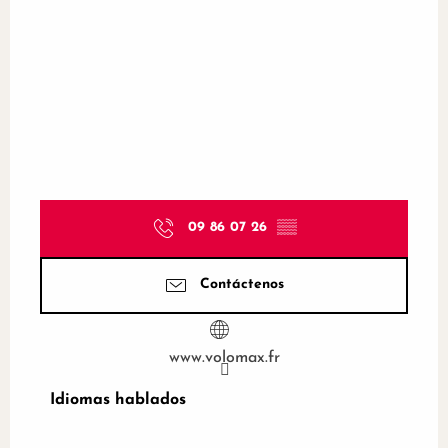
09 86 07 26
▒▒
Contáctenos
www.volomax.fr
Idiomas hablados
Idiomas hablados