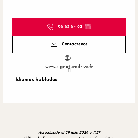
06 63 64 62
▒▒
Contáctenos
www.signaturedrive.fr
Idiomas hablados
Idiomas hablados
Actualizado el 29 julio 2026 a 11:27