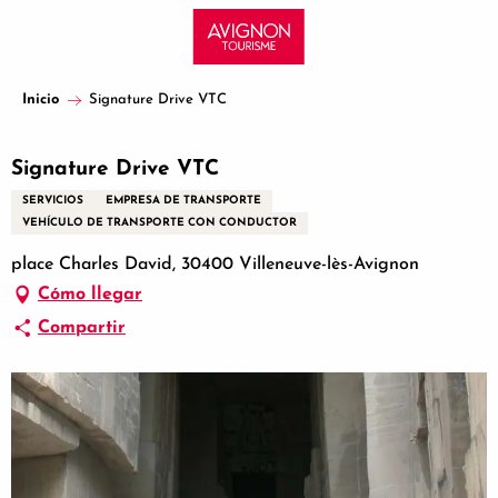
Aller
au
contenu
principal
Inicio
Signature Drive VTC
Signature Drive VTC
SERVICIOS
EMPRESA DE TRANSPORTE
VEHÍCULO DE TRANSPORTE CON CONDUCTOR
place Charles David, 30400 Villeneuve-lès-Avignon
Cómo llegar
Compartir