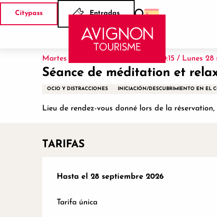
Aller
Citypass
Entradas
au
Buscar
Inicio
Séance de méditation et relaxation
contenu
principal
Martes 15 septiembre de 19:00 a 20:15 / Lunes 28 
Séance de méditation et rela
OCIO Y DISTRACCIONES
INICIACIÓN/DESCUBRIMIENTO EN EL
Lieu de rendez-vous donné lors de la réservation
TARIFAS
Desde
Hasta el
13 abril 2026
28 septiembre 2026
hasta
28 septiembre 2
Tarifa única