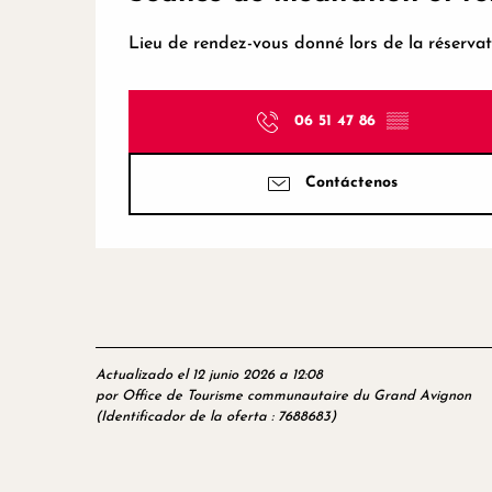
Lieu de rendez-vous donné lors de la réserva
06 51 47 86
▒▒
Contáctenos
Actualizado el 12 junio 2026 a 12:08
por Office de Tourisme communautaire du Grand Avignon
(Identificador de la oferta :
7688683
)