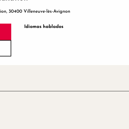
tion, 30400 Villeneuve-lès-Avignon
Idiomas hablados
Idiomas hablados