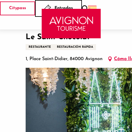
Aller
Citypass
Entradas
au
Buscar
Inicio
Le Saint Chocolat
contenu
principal
Le Saint Chocolat
RESTAURANTE
RESTAURACIÓN RÁPIDA
1, Place Saint-Didier, 84000 Avignon
Cómo ll