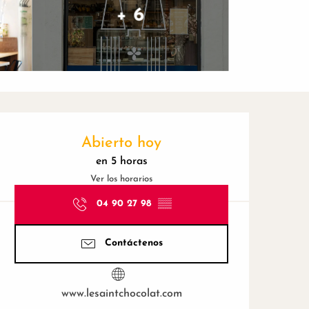
+ 6
Horarios y datos de contac
Abierto hoy
en 5 horas
Ver los horarios
04 90 27 98
▒▒
Contáctenos
www.lesaintchocolat.com