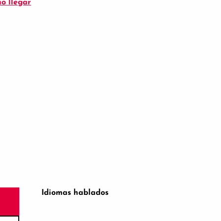
o llegar
Idiomas hablados
Idiomas hablados