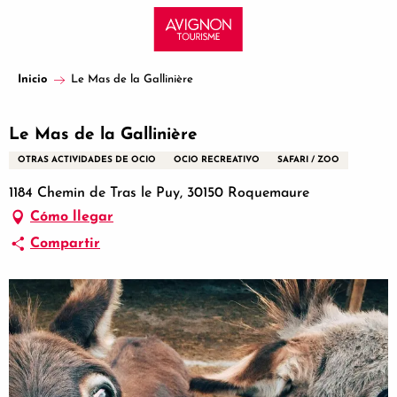
Aller
au
contenu
principal
Inicio
Le Mas de la Gallinière
Le Mas de la Gallinière
OTRAS ACTIVIDADES DE OCIO
OCIO RECREATIVO
SAFARI / ZOO
1184 Chemin de Tras le Puy, 30150 Roquemaure
Cómo llegar
Compartir