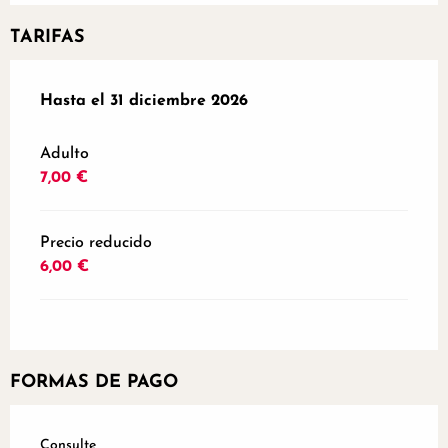
TARIFAS
Desde
Hasta el
2 enero 2026
31 diciembre 2026
hasta
31 diciembre 2026
Adulto
7,00 €
Precio reducido
6,00 €
FORMAS DE PAGO
Consulte