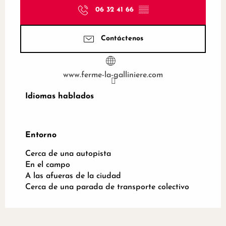
06 32 41 66
▒▒
Contáctenos
www.ferme-la-galliniere.com
Idiomas hablados
Idiomas hablados
Entorno
Entorno
Cerca de una autopista
En el campo
A las afueras de la ciudad
Cerca de una parada de transporte colectivo