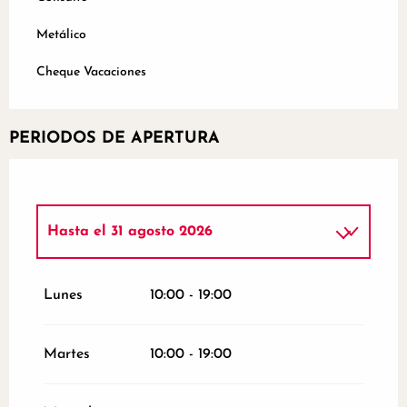
Metálico
Cheque Vacaciones
PERIODOS DE APERTURA
Hasta el
31 agosto 2026
Del
2 enero 2026
al
31 marzo 2026
Lunes
10:00 - 19:00
Del
1 septiembre 2026
al
24 diciembre
2026
Martes
10:00 - 19:00
Del
26 diciembre 2026
al
31 diciembre
2026