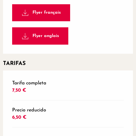
Flyer français
Flyer anglais
TARIFAS
Tarifas 2026
Tarifa completa
7,50 €
Precio reducido
6,50 €