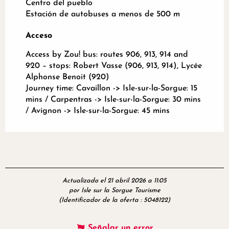
Centro del pueblo
Estación de autobuses a menos de 500 m
Acceso
Acceso
Access by Zou! bus: routes 906, 913, 914 and
920 – stops: Robert Vasse (906, 913, 914), Lycée
Alphonse Benoit (920)
Journey time: Cavaillon -> Isle-sur-la-Sorgue: 15
mins / Carpentras -> Isle-sur-la-Sorgue: 30 mins
/ Avignon -> Isle-sur-la-Sorgue: 45 mins
Actualizado el 21 abril 2026 a 11:05
por Isle sur la Sorgue Tourisme
(Identificador de la oferta :
5048122
)
Señalar un error