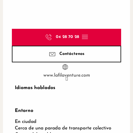
04 28 70 28
▒▒
Contáctenos
www.lafilaventure.com
Idiomas hablados
Idiomas hablados
Entorno
Entorno
En ciudad
Cerca de una parada de transporte colectivo