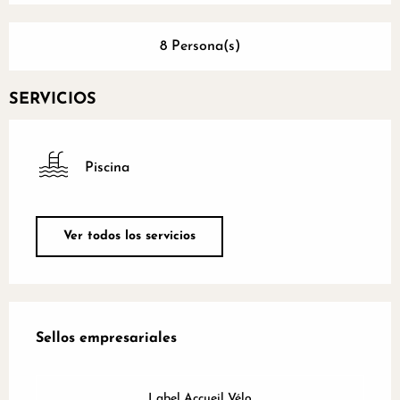
8 Persona(s)
SERVICIOS
Piscina
Ver todos los servicios
Oferta de prestaciones
Sellos empresariales
Sellos empresariales
Label Accueil Vélo