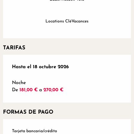
Locations CléVacances
TARIFAS
Desde
Hasta el
1 enero 2026
18 octubre 2026
hasta
18 octubre 2026
Noche
De
181,00 €
a
270,00 €
FORMAS DE PAGO
Tarjeta bancaria/crédito