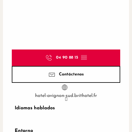
04 90 88 15
▒▒
Contáctenos
hotel-avignon-sud.brithotel.fr
Idiomas hablados
Idiomas hablados
Entorno
Entorno