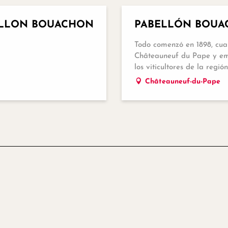
ILLON BOUACHON
PABELLÓN BOU
Todo comenzó en 1898, cua
Châteauneuf du Pape y emp
los viticultores de la región
Châteauneuf-du-Pape