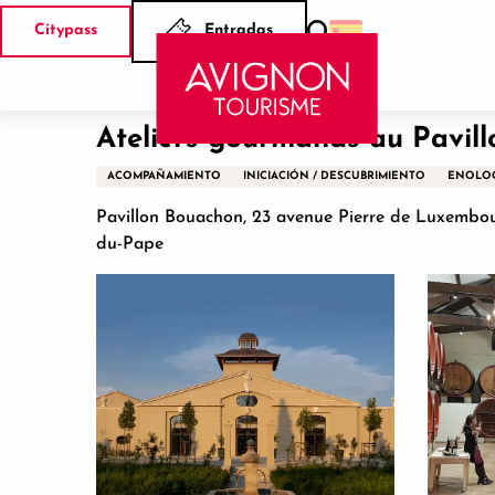
Aller
Citypass
Entradas
au
Buscar
Inicio
Ateliers gourmands au Pavillon Bouachon
contenu
principal
Ateliers gourmands au Pavil
ACOMPAÑAMIENTO
INICIACIÓN / DESCUBRIMIENTO
ENOLO
Pavillon Bouachon, 23 avenue Pierre de Luxembo
du-Pape