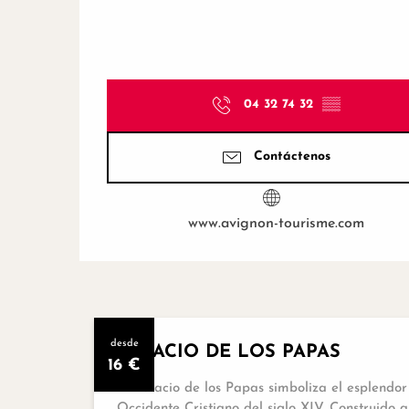
04 32 74 32
▒▒
Contáctenos
www.avignon-tourisme.com
desde
PALACIO DE LOS PAPAS
16
€
El Palacio de los Papas simboliza el esplendor 
Occidente Cristiano del siglo XIV. Construido 