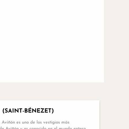
Reservable
 (SAINT-BÉNEZET)
 Aviñón es uno de los vestigios más
 de Aviñón y es conocido en el mundo entero