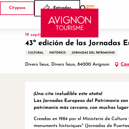
Aller
Citypass
Entradas
au
Buscar
Inicio
43ª edición de las Jornadas Europeas de Patrimon
contenu
principal
19 septiembre > 20 septiembre
43ª edición de las Jornadas 
CULTURAL
HISTÓRICO
JORNADAS DEL PATRIMONIO
Divers lieux, Divers lieux, 84000 Avignon
Cóm
Descripción
¡Una cita ineludible este otoño!

Las Jornadas Europeas del Patrimonio son 
patrimonio más cercano, con muchos lugare
Creadas en 1984 por el Ministerio de Cultura 
monuments historiques" (Jornadas de Puertas 