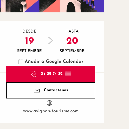
Horarios y datos de contac
DESDE
HASTA
19
20
SEPTIEMBRE
SEPTIEMBRE
Añadir a Google Calendar
04 32 74 32
▒▒
Contáctenos
www.avignon-tourisme.com