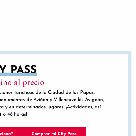
ICA DE 5 ESTRELLAS
Y PASS
ino al precio
iones turísticas de la Ciudad de los Papas,
monumentos de Aviñón y Villeneuve-lès-Avignon,
ta y en determinados lugares. ¡Actividades, así
4 o 48 horas!
nciona?
Comprar mi City Pass