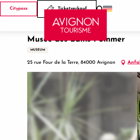
Aller
Citypass
Ticketverkauf
au
Suche
Startseite
Musée des bains Pommer
contenu
principal
Musée des bains Pommer
MUSEUM
25 rue Four de la Terre, 84000 Avignon
Anfa