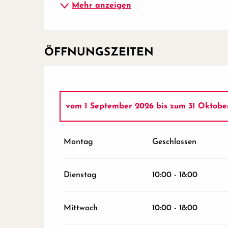
Mehr anzeigen
ÖFFNUNGSZEITEN
vom
1 September 2026
bis zum
31 Oktobe
vom
24 Juni 2026
bis zum
12 Juli 2026
Montag
Geschlossen
vom
1 November 2026
bis zum
24 Dezemb
Dienstag
10:00 - 18:00
vom
26 Dezember 2026
bis zum
31 Dezem
Mittwoch
10:00 - 18:00