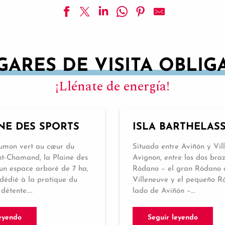
GARES DE VISITA OBLIG
¡Llénate de energía!
NE DES SPORTS
ISLA BARTHELAS
oumon vert au cœur du
Situado entre Aviñón y Vil
nt-Chamand, la Plaine des
Avignon, entre los dos bra
 un espace arboré de 7 ha,
Ródano – el gran Ródano 
dédié à la pratique du
Villeneuve y el pequeño R
détente....
lado de Aviñón –...
eyendo
Seguir leyendo