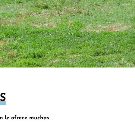
S
ón le ofrece muchas