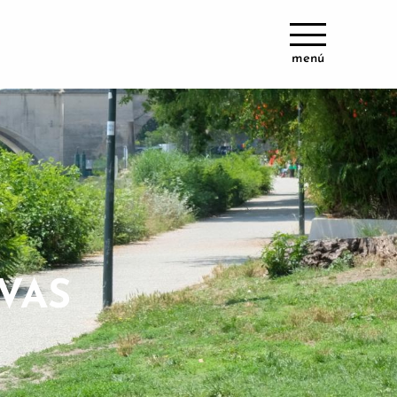
menú
VAS