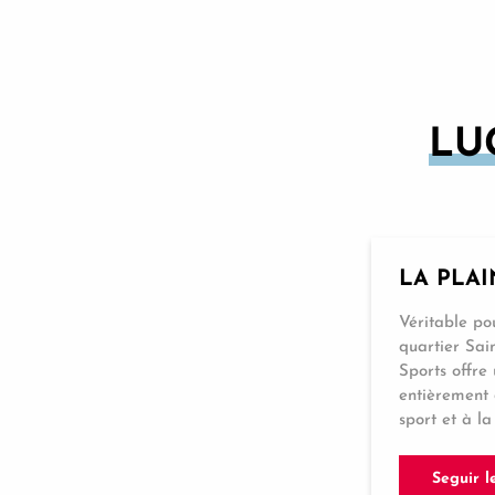
Ventoux Aventure
A07 Paseo & Visita - el paseo de las amigas
Cèze Canoas
LU
Clip'n Climb Grand Avignon
Karting de Monteux
Balade & Découverte - Le plateau des vignerons
Sémaphore - Jeux éducatifs immersifs
Parque urbano Wake
Balade & Découverte - La plaine de l'Abbaye
LA PLAI
A04 Paseo & Visita - la parisina
Véritable p
Balade & Découverte - La petite draille
quartier Sai
Balade & Découverte - Notre-Dame de Grâce
Sports offre
entièrement 
sport et à la 
Seguir l