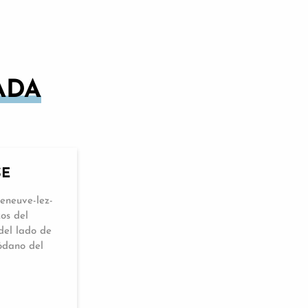
ADA
SE
leneuve-lez-
zos del
del lado de
ódano del