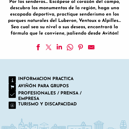
Por los senderos… Escápese al corazón del campo,
descubra los monumentos de la región, haga una
escapada deportiva, practique senderismo en los
parques naturales del Luberon, Ventoux o Alpilles…
Sea cual sea su nivel o sus deseos, encontrará la
fórmula que le conviene, ¡saliendo desde Aviñón!
Escapade au Pays des Sorgues en famille
Boucle cyclo-découverte La Côte du Rhône
Boucle cyclo-découverte Les Anciens Etangs
INFORMACION PRACTICA
EV17 - Via Rhôna - Lapalud > Orange > Avignon
AVIÑÓN PARA GRUPOS
Les Foins de Montfavet-balade à vélo-58
Anciens Etangs-balade à vélo-52
PROFESIONALES / PRENSA /
EMPRESA
Boucle gravel N° 6-Route des caves coop gardoises
TURISMO Y DISCAPACIDAD
Boucle cyclo-découverte la Véloroute des Chartreux
Gravel 39 - La virée du Grand Duc
ViaRhôna à vélo - Étape 19 - Avignon > Beaucaire
Vignoble de Signargues-balade à vélo-51