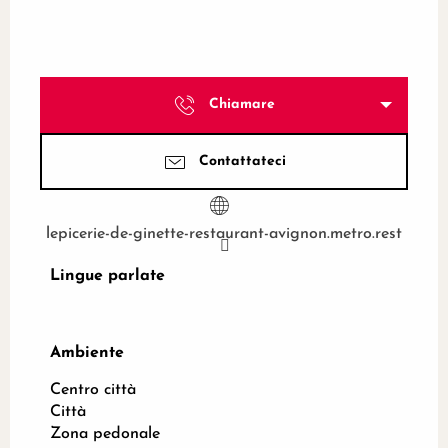
Chiamare
Contattateci
lepicerie-de-ginette-restaurant-avignon.metro.rest
Lingue parlate
Lingue parlate
Ambiente
Ambiente
Centro città
Città
Zona pedonale