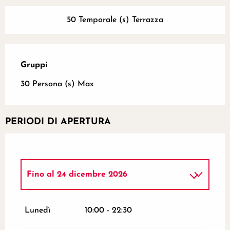
50 Temporale (s) Terrazza
Gruppi
Gruppi
30 Persona (s) Max
PERIODI DI APERTURA
Fino al
24 dicembre 2026
Dal
26 dicembre 2026
al
31 dicembre
2026
Lunedì
10:00 - 22:30