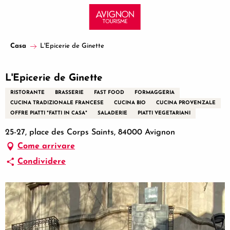
Aller
au
contenu
principal
Casa
L'Epicerie de Ginette
L'Epicerie de Ginette
RISTORANTE
BRASSERIE
FAST FOOD
FORMAGGERIA
CUCINA TRADIZIONALE FRANCESE
CUCINA BIO
CUCINA PROVENZALE
OFFRE PIATTI "FATTI IN CASA"
SALADERIE
PIATTI VEGETARIANI
25-27, place des Corps Saints, 84000 Avignon
Come arrivare
Condividere