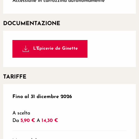
Accessibile in carrozzina autonomamente
DOCUMENTAZIONE
L'Epicerie de Ginette
TARIFFE
Dal
Fino al
2 gennaio 2026
31 dicembre 2026
al
31 dicembre 2026
A scelta
Da
5,90 €
A
14,30 €