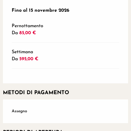
Dal
Fino al
1 marzo 2026
15 novembre 2026
al
15 novembre 2026
Pernottamento
Da
85,00 €
Settimana
Da
595,00 €
METODI DI PAGAMENTO
Assegno