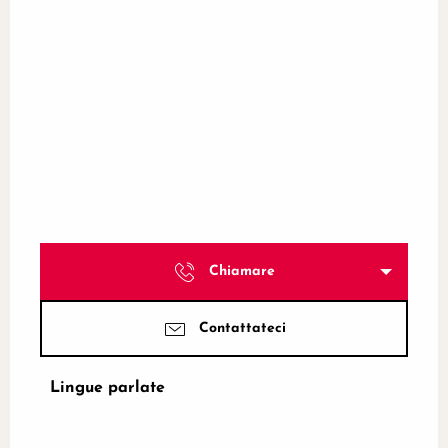
Chiamare
Contattateci
Lingue parlate
Lingue parlate