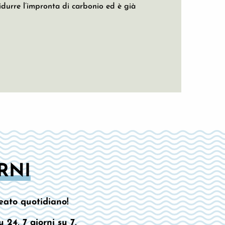
urre l’impronta di carbonio ed è già
ORNI
leato quotidiano!
u 24, 7 giorni su 7,