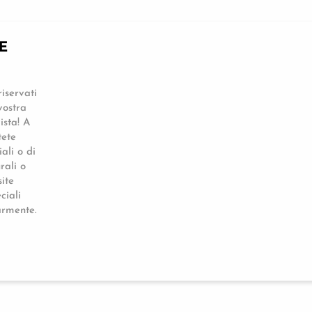
E
iservati
vostra
ista! A
tete
iali o di
urali o
site
ciali
armente.