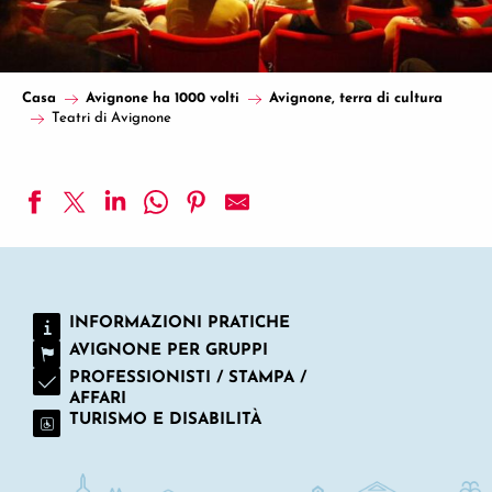
Casa
Avignone ha 1000 volti
Avignone, terra di cultura
Teatri di Avignone
Amici del Théâtre Populaire - ATP
Teatro dei 3 uvaggi
Théâtre de la Tache d'Encre
INFORMAZIONI PRATICHE
Le Totem, Scène conventionnée d'intérêt national Art, enfan
AVIGNONE PER GRUPPI
Les Hivernales - CDCN d'Avignon
PROFESSIONISTI / STAMPA /
AFFARI
TURISMO E DISABILITÀ