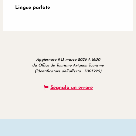
Lingue parlate
Lingue parlate
Aggiornato il 13 marzo 2026 A 16:30
da Office de Tourisme Avignon Tourisme
(Identificatore dell'offerta :
5003220
)
Segnala un errore