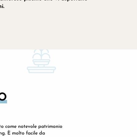
i.
CO
ato come notevole patrimonio
ng. È molto facile da