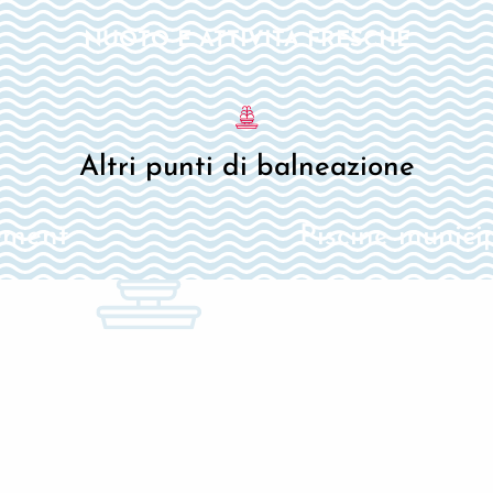
NUOTO E ATTIVITÀ FRESCHE
Altri punti di balneazione
ément
Piscine munici