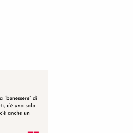
E D'AVIGNON
ea “benessere” di
i, c’è una sala
 c’è anche un