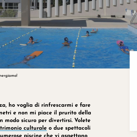
mergiamo!
za, ho voglia di rinfrescarmi e fare
etri e non mi piace il prurito della
n modo sicuro per divertirsi. Volete
atrimonio culturale
o due spettacoli
 numerose
piscine
che vi aspettano