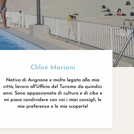
Chloé Mariani
Nativa di Avignone e molto legata alla mia
città, lavoro all'Ufficio del Turismo da quindici
anni. Sono appassionata di cultura e di cibo e
mi piace condividere con voi i miei consigli, le
mie preferenze e le mie scoperte!