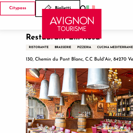
Aller
Citypass
Biglietti
au
Ricerca
Casa
Restaurant Lili Rosa
contenu
principal
Restaurant Lili Rosa
RISTORANTE
BRASSERIE
PIZZERIA
CUCINA MEDITERRAN
130, Chemin du Pont Blanc, C.C Buld'Air, 84270 V