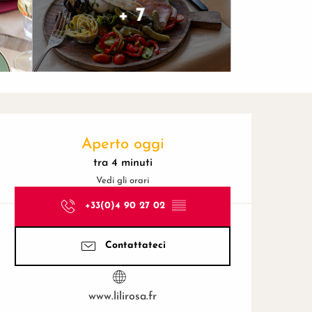
+ 7
Orari e contatti
Aperto oggi
tra 4 minuti
Vedi gli orari
+33(0)4 90 27 02
▒▒
Contattateci
www.lilirosa.fr