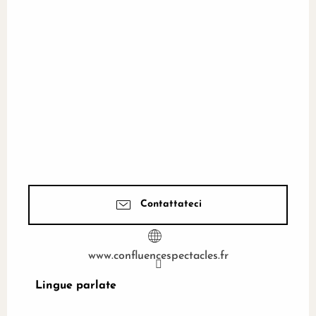
Contattateci
www.confluencespectacles.fr
Lingue parlate
Lingue parlate