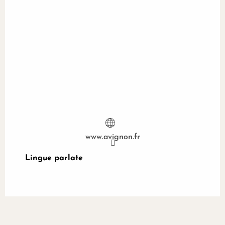
www.avignon.fr
Lingue parlate
Lingue parlate