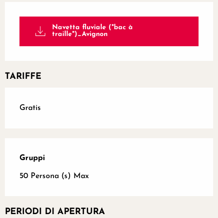
Navetta fluviale ("bac à
traille")_Avignon
TARIFFE
Gratis
Gruppi
Gruppi
50 Persona (s) Max
PERIODI DI APERTURA