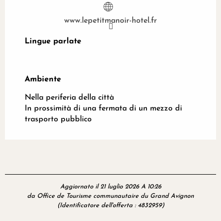
www.lepetitmanoir-hotel.fr
Lingue parlate
Lingue parlate
Ambiente
Ambiente
Nella periferia della città
In prossimità di una fermata di un mezzo di
trasporto pubblico
Aggiornato il 21 luglio 2026 A 10:26
da Office de Tourisme communautaire du Grand Avignon
(Identificatore dell'offerta :
4832959
)