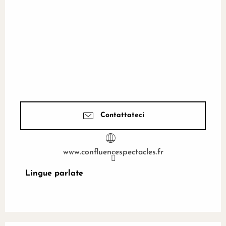
Contattateci
www.confluencespectacles.fr
Lingue parlate
Lingue parlate