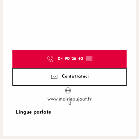
04 90 26 40
▒▒
Contattateci
www.mairiepujaut.fr
Lingue parlate
Lingue parlate