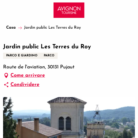
Aller
au
contenu
principal
Casa
Jardin public Les Terres du Roy
Jardin public Les Terres du Roy
PARCO E GIARDINO
PARCO
Route de l'aviation, 30131 Pujaut
Come arrivare
Condividere