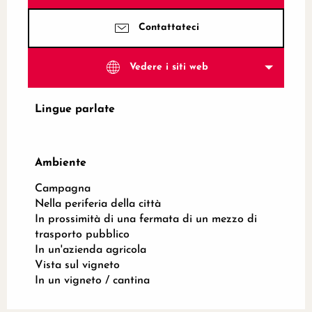
Contattateci
Vedere i siti web
Lingue parlate
Lingue parlate
Ambiente
Ambiente
Campagna
Nella periferia della città
In prossimità di una fermata di un mezzo di
trasporto pubblico
In un'azienda agricola
Vista sul vigneto
In un vigneto / cantina